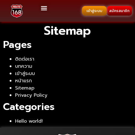
นโยบายความเป็นส่วนตัว
เข้าสู่ระบบ
สมัครสมาชิก
Sitemap
Pages
ติดต่อเรา
บทความ
เข้าสู่ระบบ
หน้าแรก
Sitemap
Privacy Policy
Categories
Hello world!