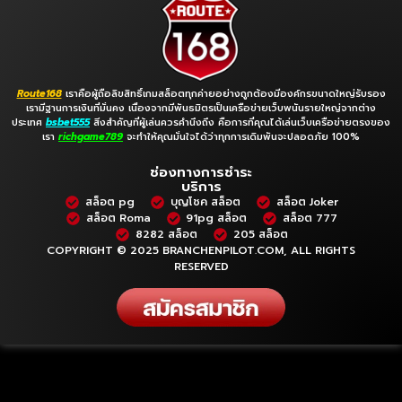
Route168
เราคือผู้ถือลิขสิทธิ์เกมสล็อตทุกค่ายอย่างถูกต้องมีองค์กรขนาดใหญ่รับรอง
เรามีฐานการเงินที่มั่นคง เนื่องจากมีพันธมิตรเป็นเครือข่ายเว็บพนันรายใหญ่จากต่าง
ประเทศ
bsbet555
สิ่งสำคัญที่ผู้เล่นควรคำนึงถึง คือการที่คุณได้เล่นเว็บเครือข่ายตรงของ
เรา
richgame789
จะทำให้คุณมั่นใจได้ว่าทุกการเดิมพันจะปลอดภัย 100%
ช่องทางการชำระ
บริการ
สล็อต pg
บุญโชค สล็อต
สล็อต Joker
สล็อต Roma
91pg สล็อต
สล็อต 777
8282 สล็อต
205 สล็อต
COPYRIGHT © 2025 BRANCHENPILOT.COM, ALL RIGHTS
RESERVED